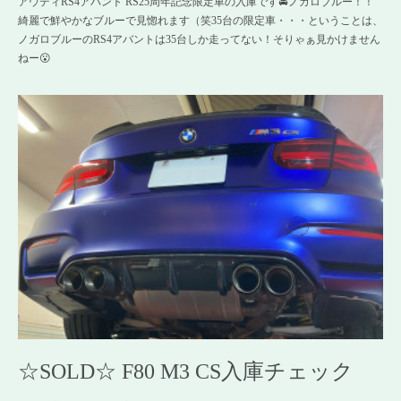
アウディRS4アバント RS25周年記念限定車の入庫です🚘ノガロブルー！！
綺麗で鮮やかなブルーで見惚れます（笑35台の限定車・・・ということは、
ノガロブルーのRS4アバントは35台しか走ってない！そりゃぁ見かけません
ねー😮
☆SOLD☆ F80 M3 CS入庫チェック