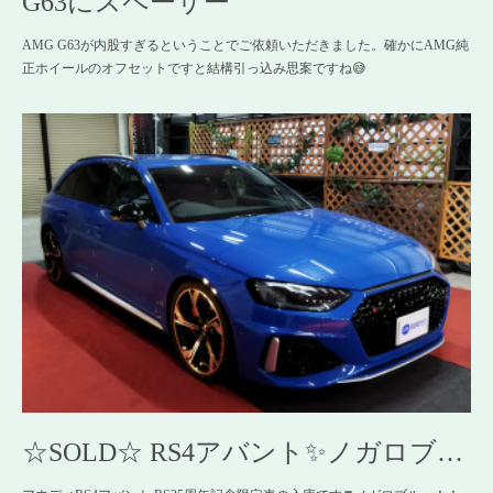
G63にスペーサー
AMG G63が内股すぎるということでご依頼いただきました。確かにAMG純
正ホイールのオフセットですと結構引っ込み思案ですね😅
☆SOLD☆ RS4アバント✨ノガロブ…