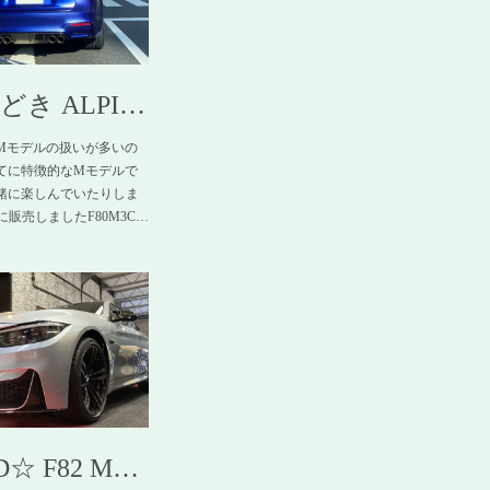
どき ALPI…
Mモデルの扱いが多いの
てに特徴的なMモデルで
緒に楽しんでいたりしま
に販売しましたF80M3C…
D☆ F82 M…