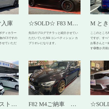
ご入庫
☆SOLD☆ F83 M…
M とき
ボディカラー
先日のブログでチラッと紹介させてい
ここのところ
物のCSですの
ただいていたM4 コンペティション カ
ですが、すべ
させていただ
ブリオレになります。
お客さんと一
す😅数か月前
ースト…
F82 M4ご納車 …
☆SOL