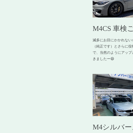
M4CS 車検
滅多にお目にかかれない
（純正です）とさらに役
で、当然のようにアップ
きましたー😄
M4シルバ