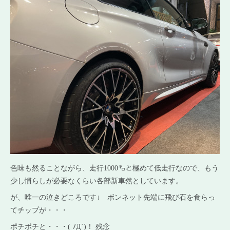
色味も然ることながら、走行1000㌔と極めて低走行なので、もう
少し慣らしが必要なくらい各部新車然としています。
が、唯一の泣きどころです↓ ボンネット先端に飛び石を食らっ
てチップが・・・
ポチポチと・・・( ﾉД`)！ 残念