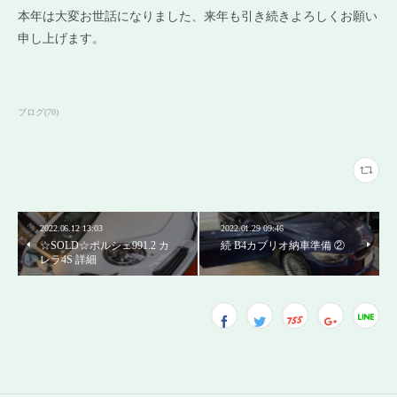
本年は大変お世話になりました、来年も引き続きよろしくお願い
申し上げます。
ブログ
(
70
)
2022.06.12 13:03
2022.01.29 09:46
☆SOLD☆ポルシェ991.2 カ
続 B4カブリオ納車準備 ②
レラ4S 詳細