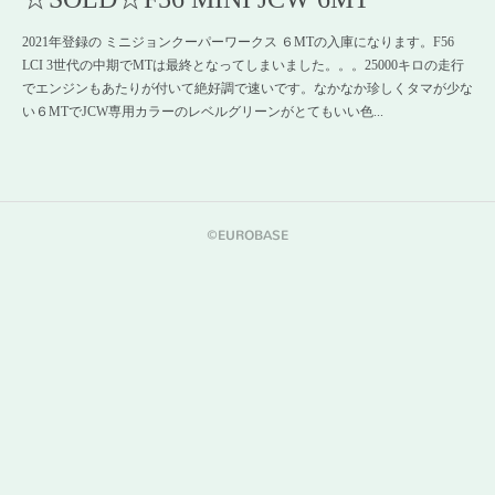
2021年登録の ミニジョンクーパーワークス ６MTの入庫になります。F56
LCI 3世代の中期でMTは最終となってしまいました。。。25000キロの走行
でエンジンもあたりが付いて絶好調で速いです。なかなか珍しくタマが少な
い６MTでJCW専用カラーのレベルグリーンがとてもいい色...
©︎EUROBASE