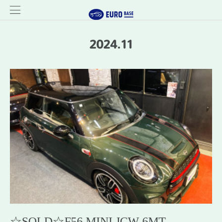
2024
.
11
☆SOLD☆F56 MINI JCW 6MT