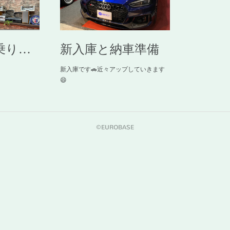
乗り…
新入庫と納車準備
新入庫です🚗近々アップしていきます
😄
©︎EUROBASE