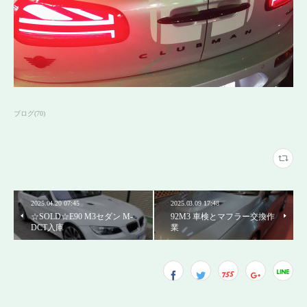
ブログ
(
70
)
2025.04.20 07:45
2025.03.09 17:48
☆SOLD☆E90 M3セダン M-
92M3 車検とマフラー交換作
DCT入庫
業